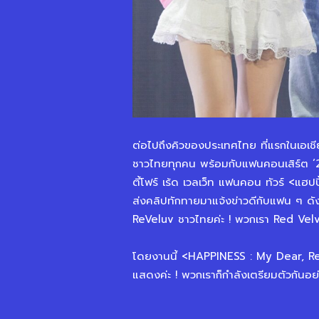
ต่อไปถึงคิวของประเทศไทย ที่แรกในเอเชี
ชาวไทยทุกคน พร้อมกับแฟนคอนเสิร์ต
ตี้โฟร์ เร้ด เวลเว็ท แฟนคอน ทัวร์ <แฮป
ส่งคลิปทักทายมาแจ้งข่าวดีกับแฟน ๆ ดั
ReVeluv ชาวไทยค่ะ ! พวกเรา Red Velve
โดยงานนี้ <HAPPINESS : My Dear, ReV
แสดงค่ะ ! พวกเราก็กำลังเตรียมตัวกันอย่