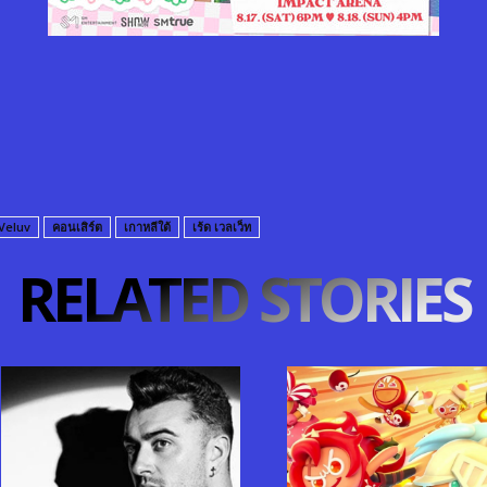
Veluv
คอนเสิร์ต
เกาหลีใต้
เร้ด เวลเว็ท
RELATED STORIES