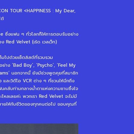
 FANCON TOUR <HAPPINESS : My Dear,
ต้
ึ่งแฟน ๆ ทั่วโลกก็ให้การตอบรับอย่าง
อง Red Velvet (เร้ด เวลเว็ท)
ต็มไปด้วยเซ็ตลิสต์ที่รวบรวม
อย่าง ‘Bad Boy’, ‘Psycho’, ‘Feel My
’ นอกจากนี้ ยังมีช่วงพูดคุยที่สมาชิก
ง และวิดีโอ VCR ต่าง ๆ ที่ชวนให้นึกถึง
นคลับท่ามกลางน้ำตาแห่งความซาบซึ้งใจ
าจะไหลเลยค่ะ พวกเรา Red Velvet จะไม่มี
ายให้กับชีวิตของทุกคนต่อไป ขอบคุณที่