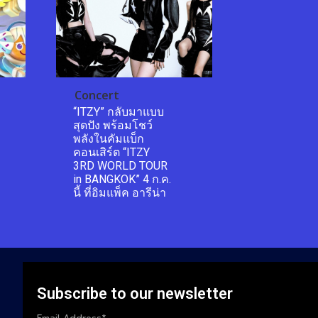
Concert
“ITZY” กลับมาแบบ
สุดปัง พร้อมโชว์
พลังในคัมแบ็ก
คอนเสิร์ต “ITZY
3RD WORLD TOUR
in BANGKOK” 4 ก.ค.
นี้ ที่อิมแพ็ค อารีน่า
Subscribe to our newsletter