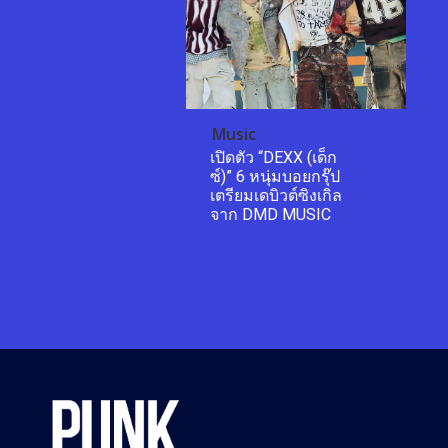
Music
เปิดตัว “DEXX (เด็ก
ซ์)” 6 หนุ่มบอยกรุ๊ป
เตรียมเดบิวต์ซิงเกิล
จาก DMD MUSIC