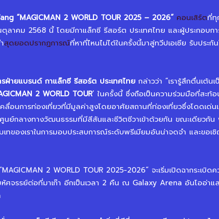
Wang “MAGICMAN 2 WORLD TOUR 2025 – 2026”
คอนเสิร์ต
ที่
ดือนตุลาคม 2568 นี้ โดยมีกาแล็กซี รีสอร์ต ประเทศไทย และผู้ประกอบกา
นำ
สุดยอดปรากฏการณ์
ที่หาที่ไหนไม่ได้ในครั้งนี้มาสู่ทวีปเอเชีย รับปร
หารฝ่ายแบรนด์
กาแล็กซี
รีสอร์ต
ประเทศไทย
กล่าวว่า “เรารู้สึกตื่นเต้นเ
AGICMAN 2 WORLD TOUR
’ ในครั้งนี้ ซึ่งถือเป็นความร่วมมือที่ส
คลื่อนการท่องเที่ยวที่มีมูลค่าสูงโดยอาศัยสถานที่ท่องเที่ยวซึ่งโดดเด่นเ
็นศูนย์กลางทางวัฒนธรรมที่มีสีสันและชีวิตชีวาเข้าด้วยกัน ขณะเดียวกั
ุ่มเทของเราในการมอบประสบการณ์ระดับพรีเมียมอันน่าจดจำ และขอเช
 “MAGICMAN 2 WORLD TOUR 2025-2026” จะเริ่มเปิดฉากระเบิดควา
ัศจรรย์ต่อที่มาเก๊า อีกเป็นเวลา 2 คืน ณ Galaxy Arena อันโออ่าและทั
า