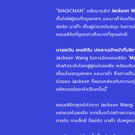
“MAGICMAN” กลับมาแล้ว!
Jackson 
ตื่นใจให้ผู้ชมที่กรุงเทพฯ และมาเก๊าในเ
สอร์ต มาเก๊า เป็นผู้ร่วมสนับสนุน ในการ
คอนเสิร์ตที่ถูกกล่าวถึงมากที่สุดแห่งปี
นายเควิน
เคลย์ตัน
ประธานเจ้าหน้าที่บริ
Jackson Wang ในการจัดคอนเสิร์ต ‘
M
บันเทิงระดับโลกสู่ผู้ชมในเอเชีย พร้อมขับเ
เชื่อมโยงกรุงเทพฯ และมาเก๊า ซึ่งต่างเป
นิ่งของ Jackson ก็สอดคล้องกับความท
มหัศจรรย์ของโชว์ในครั้งนี้”
คอนเสิร์ตสุดเร้าใจจาก Jackson Wang
แห่งแรกในเอเชีย จากนั้นจะไปสร้างความมห
ภายใน กาแล็กซี รีสอร์ต มาเก๊า อันหรูหร