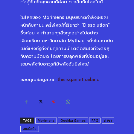
ต่อสู้กับภัยคุกคามที่ค่อย ๆ กลืนกินโลกใบนี้
ในโลกของ Morimens มนุษยชาติกำลังเผชิญ
หน้ากับหายนะครั้งใหญ่ที่เรียกว่า “Dissolution”
ซึ่งค่อย ๆ ทำลายทุกสิ่งทุกอย่างไปอย่าง
เงียบเชียบ มหาวิทยาลัย Mythag หนึ่งในสถาบัน
ไม่กี่แห่งที่รู้ถึงภัยคุกคามนี้ ได้ตัดสินใจที่จะต่อสู้
กับความมืดมิด โดยการปลุกพลังที่ซ่อนอยู่และ
รวมพลังกับอาวุธที่มีพลังอันยิ่งใหญ่
ขอบคุณข้อมูลจาก
thisisgamethailand
TAGS
Morimens
Qookka Games
RPG
กาชา
เกมมือถือ