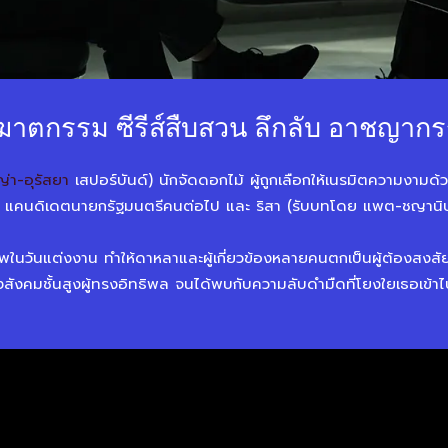
า ฆาตกรรม ซีรีส์สืบสวน ลึกลับ อาชญาก
่า-อุรัสยา
เสปอร์บันด์) นักจัดดอกไม้ ผู้ถูกเลือกให้เนรมิตความงามด้
) แคนดิเดตนายกรัฐมนตรีคนต่อไป และ ริสา (รับบทโดย แพต-ชญานิษฐ์
นศพในวันแต่งงาน ทำให้ดาหลาและผู้เกี่ยวข้องหลายคนตกเป็นผู้ต้องสงสั
สังคมชั้นสูงผู้ทรงอิทธิพล จนได้พบกับความลับดำมืดที่โยงใยเธอเข้าไป