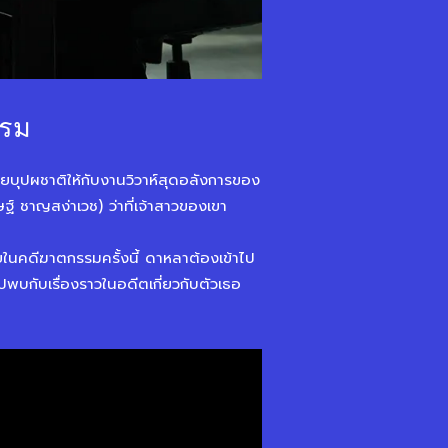
รรม
วยบุปผชาติให้กับงานวิวาห์สุดอลังการของ
 ชาญสง่าเวช) ว่าที่เจ้าสาวของเขา
ยในคดีฆาตกรรมครั้งนี้ ดาหลาต้องเข้าไป
พบกับเรื่องราวในอดีตเกี่ยวกับตัวเธอ