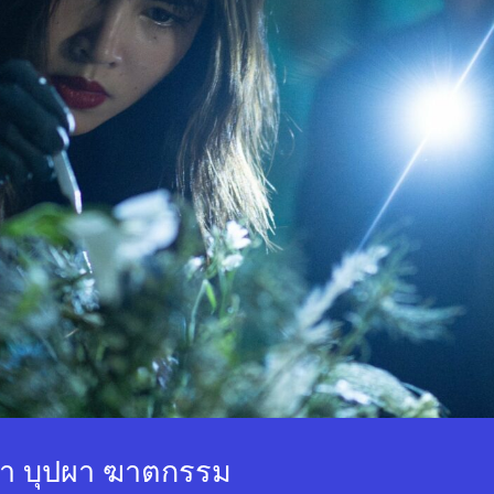
หลา บุปผา ฆาตกรรม