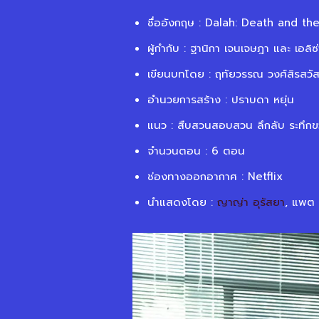
ชื่ออังกฤษ : Dalah: Death and th
ผู้กำกับ : ฐานิกา เจนเจษฎา และ เอลิซ่
เขียนบทโดย : ฤทัยวรรณ วงศ์สิรสวัสด
อำนวยการสร้าง : ปราบดา หยุ่น
แนว : สืบสวนสอบสวน ลึกลับ ระทึก
จำนวนตอน : 6 ตอน
ช่องทางออกอากาศ : Netflix
นำแสดงโดย :
ญาญ่า อุรัสยา
, แพต 