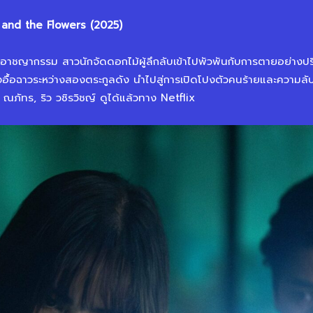
 and the Flowers (2025)
าชญากรรม สาวนักจัดดอกไม้ผู้ลึกลับเข้าไปพัวพันกับการตายอย่างปริ
งอื้อฉาวระหว่างสองตระกูลดัง นำไปสู่การเปิดโปงตัวคนร้ายและความล
ภัทร, ริว วชิรวิชญ์ ดูได้แล้วทาง Netflix