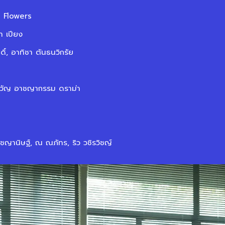
e Flowers
า เปียง
ิ์, อาทิชา ตันธนวิกรัย
ขวัญ อาชญากรรม ดราม่า
ชญานิษฐ์, ณ ณภัทร, ริว วชิรวิชญ์