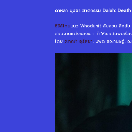
ดาหลา บุปผา ฆาตกรรม Dalah: Death
ซีรีส์ไทย
แนว Whodunit สืบสวน ลึกลับ อ
ก่อนงานแต่งของเขา ทำให้เธอค้นพบเรื่อ
โดย
ญาญ่า อุรัสยา
, แพต ชญานิษฐ์, ณ ณ