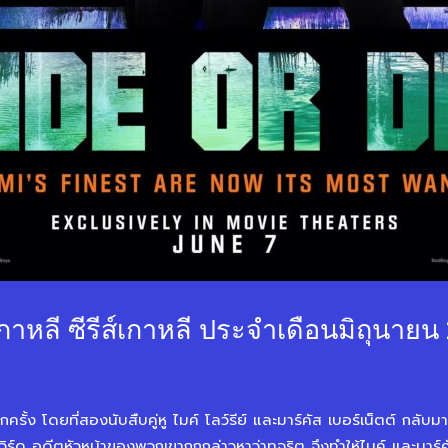
เกาหลี ซีรีส์เกาหลี ประจำเดือนมิถุนายน
ีกครั้ง โดยที่สองนับสืบคู่หู ไมค์ โลว์รีย์ และมาร์คัส เบอร์เน็ตต์ กลั
ด อดีตหัวหน้าของพวกเขาถูกกล่าวหาว่าทุจริต จึงทำให้ไมค์ และมาร์คั