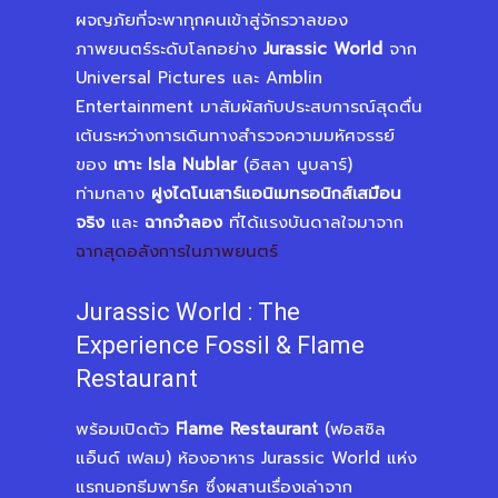
ผจญภัยที่จะพาทุกคนเข้าสู่จักรวาลของ
ภาพยนตร์ระดับโลกอย่าง
Jurassic World
จาก
Universal Pictures และ Amblin
Entertainment มาสัมผัสกับประสบการณ์สุดตื่น
เต้นระหว่างการเดินทางสำรวจความมหัศจรรย์
ของ
เกาะ Isla Nublar
(อิสลา นูบลาร์)
ท่ามกลาง
ฝูงไดโนเสาร์แอนิเมทรอนิกส์เสมือน
จริง
และ
ฉากจำลอง
ที่ได้แรงบันดาลใจมาจาก
ฉากสุดอลังการในภาพยนตร์
Jurassic World : The
Experience Fossil & Flame
Restaurant
พร้อมเปิดตัว
Flame Restaurant
(ฟอสซิล
แอ็นด์ เฟลม) ห้องอาหาร Jurassic World แห่ง
แรกนอกธีมพาร์ค ซึ่งผสานเรื่องเล่าจาก