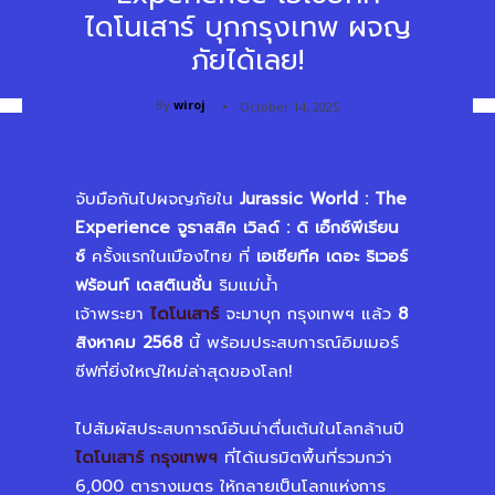
ไดโนเสาร์ บุกกรุงเทพ ผจญ
ภัยได้เลย!
By
wiroj
October 14, 2025
จับมือกันไปผจญภัยใน
Jurassic World : The
Experience
จูราสสิค เวิลด์ : ดิ เอ็กซ์พีเรียน
ซ์
ครั้งแรกในเมืองไทย ที่
เอเชียทีค เดอะ ริเวอร์
ฟร้อนท์ เดสติเนชั่น
ริมแม่น้ำ
เจ้าพระยา
ไดโนเสาร์
จะมาบุก กรุงเทพฯ แล้ว
8
สิงหาคม 2568
นี้ พร้อมประสบการณ์อิมเมอร์
ซีฟที่ยิ่งใหญ่ใหม่ล่าสุดของโลก!
ไปสัมผัสประสบการณ์อันน่าตื่นเต้นในโลกล้านปี
ไดโนเสาร์ กรุงเทพฯ
ที่ได้
เนรมิตพื้นที่รวมกว่า
6,000 ตารางเมตร ให้กลายเป็นโลกแห่งการ