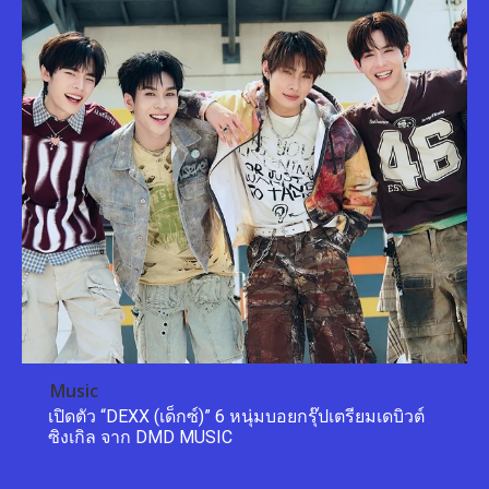
Music
เปิดตัว “DEXX (เด็กซ์)” 6 หนุ่มบอยกรุ๊ปเตรียมเดบิวต์
ซิงเกิล จาก DMD MUSIC