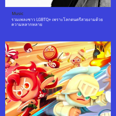
Music
รวมเพลงชาว LGBTQ+ เพราะโลกดนตรีสวยงามด้วย
ความหลากหลาย