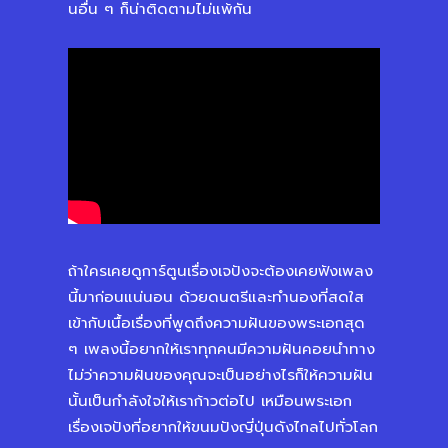
นอื่น ๆ ก็น่าติดตามไม่แพ้กัน
ถ้าใครเคยดูการ์ตูนเรื่องเจปังจะต้องเคยฟังเพลง
นี้มาก่อนแน่นอน ด้วยดนตรีและทำนองที่สดใส
เข้ากับเนื้อเรื่องที่พูดถึงความฝันของพระเอกสุด
ๆ เพลงนี้อยากให้เราทุกคนมีความฝันคอยนำทาง
ไม่ว่าความฝันของคุณจะเป็นอย่างไรก็ให้ความฝัน
นั้นเป็นกำลังใจให้เราก้าวต่อไป เหมือนพระเอก
เรื่องเจปังที่อยากให้ขนมปังญี่ปุ่นดังไกลไปทั่วโลก