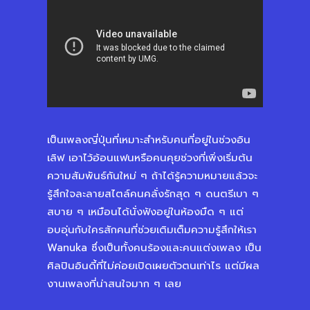
เป็นเพลงญี่ปุ่นที่เหมาะสำหรับคนที่อยู่ในช่วงอิน
เลิฟ เอาไว้อ้อนแฟนหรือคนคุยช่วงที่เพิ่งเริ่มต้น
ความสัมพันธ์กันใหม่ ๆ ถ้าได้รู้ความหมายแล้วจะ
รู้สึกใจละลายสไตล์คนคลั่งรักสุด ๆ ดนตรีเบา ๆ
สบาย ๆ เหมือนได้นั่งฟังอยู่ในห้องมืด ๆ แต่
อบอุ่นกับใครสักคนที่ช่วยเติมเต็มความรู้สึกให้เรา
Wanuka ซึ่งเป็นทั้งคนร้องและคนแต่งเพลง เป็น
ศิลปินอินดี้ที่ไม่ค่อยเปิดเผยตัวตนเท่าไร แต่มีผล
งานเพลงที่น่าสนใจมาก ๆ เลย