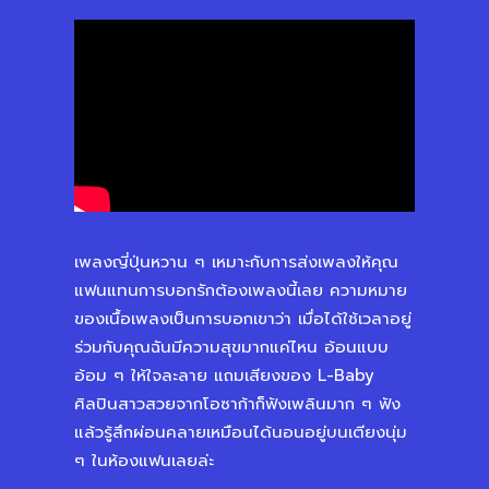
เพลงญี่ปุ่นหวาน ๆ เหมาะกับการส่งเพลงให้คุณ
แฟนแทนการบอกรักต้องเพลงนี้เลย ความหมาย
ของเนื้อเพลงเป็นการบอกเขาว่า เมื่อได้ใช้เวลาอยู่
ร่วมกับคุณฉันมีความสุขมากแค่ไหน อ้อนแบบ
อ้อม ๆ ให้ใจละลาย แถมเสียงของ L-Baby
ศิลปินสาวสวยจากโอซาก้าก็ฟังเพลินมาก ๆ ฟัง
แล้วรู้สึกผ่อนคลายเหมือนได้นอนอยู่บนเตียงนุ่ม
ๆ ในห้องแฟนเลยล่ะ