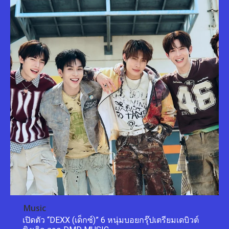
Music
เปิดตัว “DEXX (เด็กซ์)” 6 หนุ่มบอยกรุ๊ปเตรียมเดบิวต์