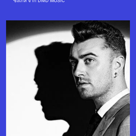
ซิงเกิล จาก DMD MUSIC