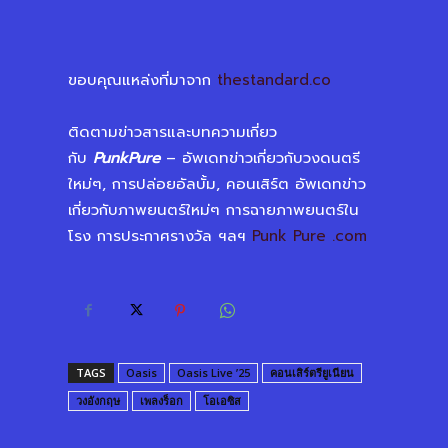
ขอบคุณแหล่งที่มาจาก
thestandard.co
ติดตามข่าวสารและบทความเกี่ยว
กับ
PunkPure
– อัพเดทข่าวเกี่ยวกับวงดนตรี
ใหม่ๆ, การปล่อยอัลบั้ม, คอนเสิร์ต อัพเดทข่าว
เกี่ยวกับภาพยนตร์ใหม่ๆ การฉายภาพยนตร์ใน
โรง การประกาศรางวัล ฯลฯ
Punk Pure .com
TAGS
Oasis
Oasis Live ’25
คอนเสิร์ตรียูเนียน
วงอังกฤษ
เพลงร็อก
โอเอซิส