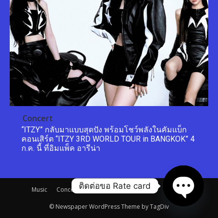
Concert
“ITZY” กลับมาแบบสุดปัง พร้อมโชว์พลังในคัมแบ็ก
คอนเสิร์ต “ITZY 3RD WORLD TOUR in BANGKOK” 4
ก.ค. นี้ ที่อิมแพ็ค อารีน่า
ติดต่อขอ Rate card
Music
Concert
Movie
Game
Trend
Fashion
© Newspaper WordPress Theme by TagDiv
Open