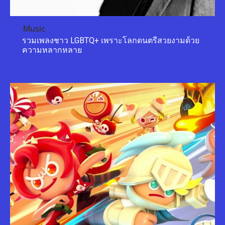
Music
รวมเพลงชาว LGBTQ+ เพราะโลกดนตรีสวยงามด้วย
ความหลากหลาย