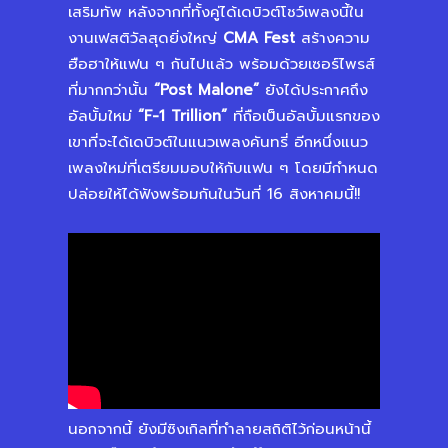
เสริมทัพ หลังจากที่ทั้งคู่ได้เดบิวต์โชว์เพลงนี้ใน
งานเฟสติวัลสุดยิ่งใหญ่
CMA Fest
สร้างความ
ฮือฮาให้แฟน ๆ กันไปแล้ว พร้อมด้วยเซอร์ไพรส์
ที่มากกว่านั้น
“
Post Malone”
ยังได้ประกาศถึง
อัลบั้มใหม่
“
F-1 Trillion”
ที่ถือเป็นอัลบั้มแรกของ
เขาที่จะได้เดบิวต์ในแนวเพลงคันทรี่ อีกหนึ่งแนว
เพลงใหม่ที่เตรียมมอบให้กับแฟน ๆ โดยมีกำหนด
ปล่อยให้ได้ฟังพร้อมกันในวันที่ 16 สิงหาคมนี้!!
นอกจากนี้ ยังมีซิงเกิลที่ทำลายสถิติไว้ก่อนหน้านี้