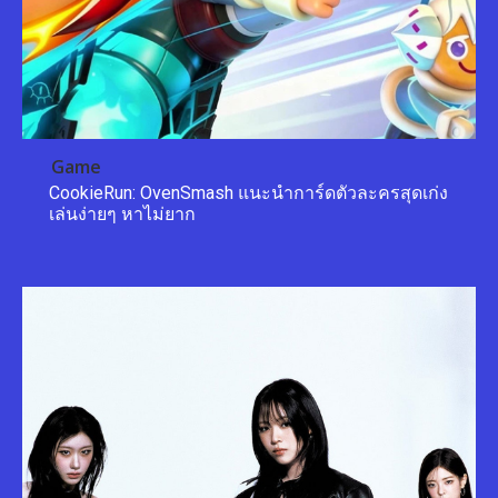
Game
CookieRun: OvenSmash แนะนำการ์ดตัวละครสุดเก่ง
เล่นง่ายๆ หาไม่ยาก