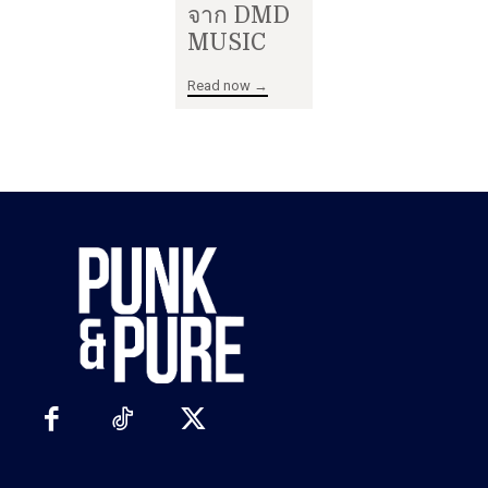
จาก DMD
MUSIC
Read now →