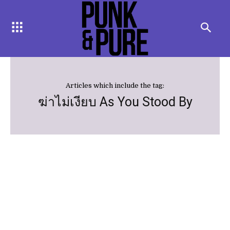
Articles which include the tag:
ฆ่าไม่เงียบ As You Stood By