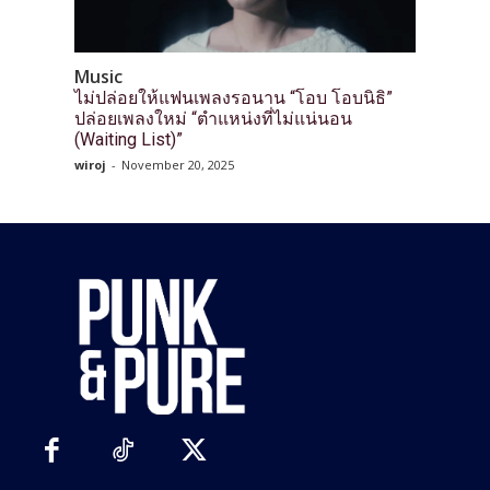
Music
ไม่ปล่อยให้แฟนเพลงรอนาน “โอบ โอบนิธิ”
ปล่อยเพลงใหม่ “ตำแหน่งที่ไม่แน่นอน
(Waiting List)”
wiroj
-
November 20, 2025