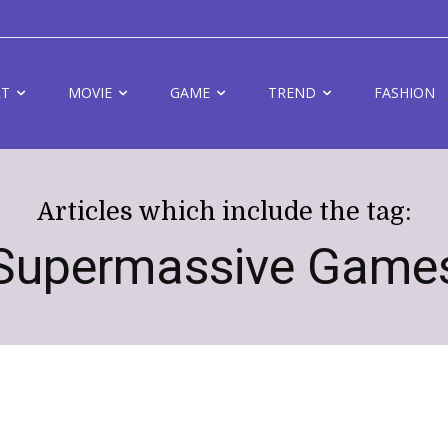
RT
MOVIE
GAME
TREND
FASHION
Articles which include the tag:
Supermassive Game