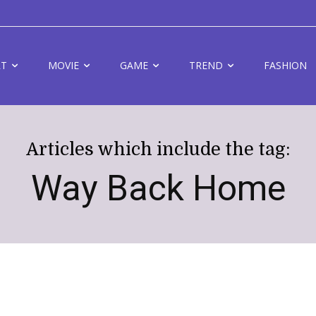
RT
MOVIE
GAME
TREND
FASHION
Articles which include the tag:
Way Back Home