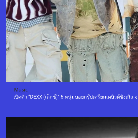
Music
เปิดตัว “DEXX (เด็กซ์)” 6 หนุ่มบอยกรุ๊ปเตรียมเดบิวต์ซิงเก