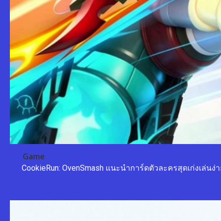
Game
CookieRun: OvenSmash แนะนำการ์ดตัวละครสุดเก่งเล่นง่