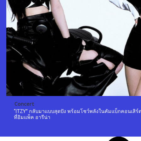
Concert
“ITZY” กลับมาแบบสุดปัง พร้อมโชว์พลังในคัมแบ็กคอนเสิร์
ที่อิมแพ็ค อารีน่า