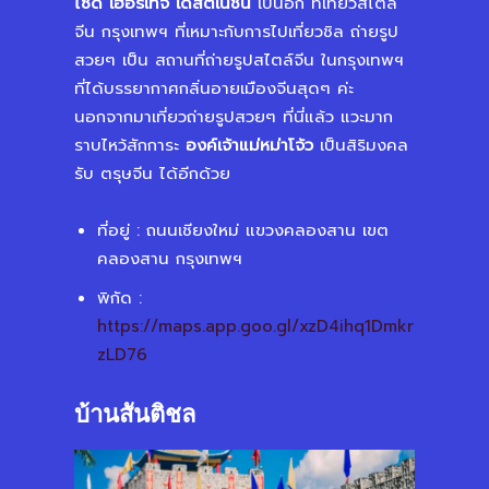
ไซด์ เฮอริเทจ เดสติเนชั่น
เป็นอีก ที่เที่ยวสไตล์
จีน กรุงเทพฯ ที่เหมาะกับการไปเที่ยวชิล ถ่ายรูป
สวยๆ เป็น สถานที่ถ่ายรูปสไตล์จีน ในกรุงเทพฯ
ที่ได้บรรยากาศกลิ่นอายเมืองจีนสุดๆ ค่ะ
นอกจากมาเที่ยวถ่ายรูปสวยๆ ที่นี่แล้ว แวะมาก
ราบไหว้สักการะ
องค์เจ้าแม่หม่าโจ้ว
เป็นสิริมงคล
รับ ตรุษจีน ได้อีกด้วย
ที่อยู่ : ถนนเชียงใหม่ แขวงคลองสาน เขต
คลองสาน กรุงเทพฯ
พิกัด :
https://maps.app.goo.gl/xzD4ihq1Dmkr
zLD76
บ้านสันติชล