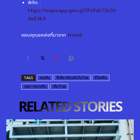
พิกัด :
https://maps.app.goo.gl/fFVFzD7Xc3Y
4oE4k9
ขอบคุณแหล่งที่มาจาก
trueid
TAGS
ตรุษจีน
ที่เที่ยวเมือนจีนในไทย
ปีใหม่จีน
เทศกาลตรุษจีน
เที่ยวไทย
RELATED STORIES