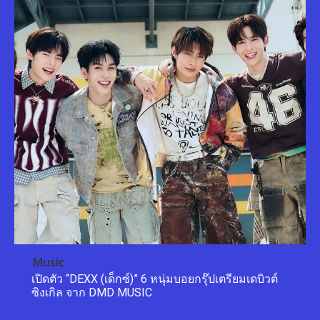
Music
เปิดตัว “DEXX (เด็กซ์)” 6 หนุ่มบอยกรุ๊ปเตรียมเดบิวต์
ซิงเกิล จาก DMD MUSIC