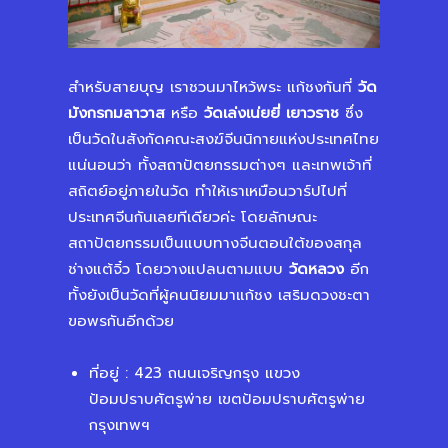
สำหรับสายบุญ เราชวนมาไหว้พระ แก้ชงกันที่
วัด
มังกรกมลาวาส
หรือ
วัดเล่งเน่ยยี่ เยาวราช
ซึ่ง
เป็นวัดในสังกัดคณะสงฆ์จีนนิกายแห่งประเทศไทย
แน่นอนว่า ทั้งสถาปัตยกรรมต่างๆ และเทพเจ้าที่
สถิตย์อยู่ภายในวัด ทำให้เราเหมือนวาร์ปไปที่
ประเทศจีนกันเลยทีเดียวค่ะ โดยลักษณะ
สถาปัตยกรรมเป็นแบบทางจีนตอนใต้ของสกุล
ช่างแต้จิ๋ว โดยวางแปลนตามแบบ
วัดหลวง
อีก
ทั้งยังเป็นวัดที่ผู้คนนิยมมาแก้ชง เสริมดวงชะตา
ขอพรกันอีกด้วย
ที่อยู่ : 423 ถนนเจริญกรุง แขวง
ป้อมปราบศัตรูพ่าย เขตป้อมปราบศัตรูพ่าย
กรุงเทพฯ