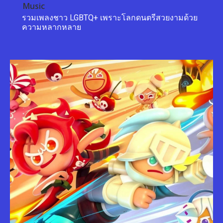
Music
รวมเพลงชาว LGBTQ+ เพราะโลกดนตรีสวยงามด้วย
ความหลากหลาย