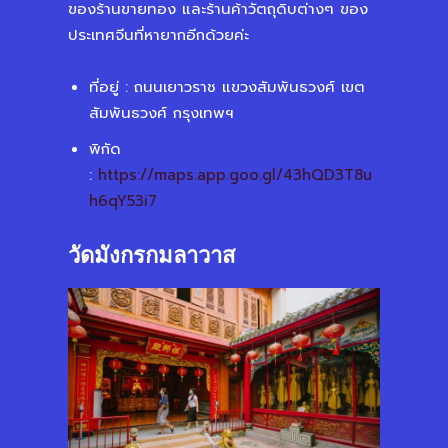
ของร้านขายทอง และร้านค้าวัตถุดิบต่างๆ ของ
ประเทศจีนที่หายากอีกด้วยค่ะ
ที่อยู่ : ถนนเยาวราช แขวงสัมพันธวงศ์ เขต
สัมพันธวงศ์ กรุงเทพฯ
พิกัด
:
https://maps.app.goo.gl/43hQD3T8u
h6qY53i7
วัดมังกรกมลาวาส