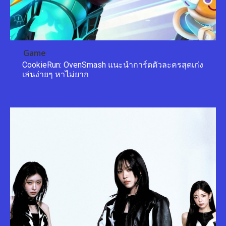
Game
CookieRun: OvenSmash แนะนำการ์ดตัวละครสุดเก่ง
เล่นง่ายๆ หาไม่ยาก