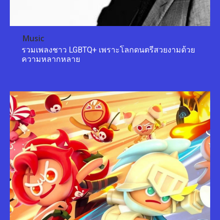
Music
รวมเพลงชาว LGBTQ+ เพราะโลกดนตรีสวยงามด้วย
ความหลากหลาย