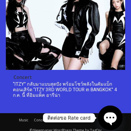
Concert
“ITZY” กลับมาแบบสุดปัง พร้อมโชว์พลังในคัมแบ็ก
คอนเสิร์ต “ITZY 3RD WORLD TOUR in BANGKOK” 4
ก.ค. นี้ ที่อิมแพ็ค อารีน่า
ติดต่อขอ Rate card
Music
Concert
Movie
Game
Trend
Fashion
© Newspaper WordPress Theme by TagDiv