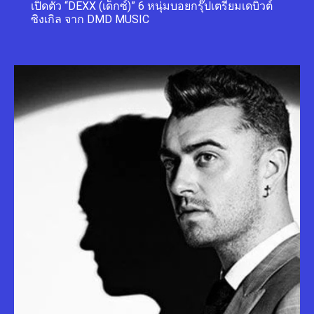
เปิดตัว “DEXX (เด็กซ์)” 6 หนุ่มบอยกรุ๊ปเตรียมเดบิวต์
ซิงเกิล จาก DMD MUSIC