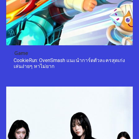
Game
CookieRun: OvenSmash แนะนำการ์ดตัวละครสุดเก่ง
เล่นง่ายๆ หาไม่ยาก