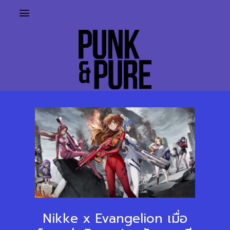
Nikke x Evangelion เมื่อ