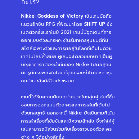
อะไร?
Nikke: Goddess of Victory
เป็นเกมมือถือ
แนวแอ็กชัน RPG ที่พัฒนาโดย
SHIFT UP
ซึ่ง
เปิดตัวครั้งแรกในปี 2021 เกมนี้มีจุดเด่นที่การ
ออกแบบตัวละครหญิงในธีมทหารหุ่นยนต์ที่มี
สไตล์เฉพาะตัวและการต่อสู้ในโลกที่เต็มไปด้วย
เทคโนโลยีล้ำสมัย ผู้เล่นจะได้สวมบทบาทเป็นผู้
บัญชาการที่ต้องนำทีมของ Nikke ไปต่อสู้กับ
ศัตรูที่ทรงพลังในโลกที่ถูกครอบงำโดยเหล่าหุ่น
ยนต์และสิ่งมีชีวิตประหลาด
เกมนี้ได้รับความนิยมอย่างมากในกลุ่มผู้เล่นที่ชื่น
ชอบการออกแบบตัวละครและการเล่นที่เต็มไป
ด้วยกลยุทธ์ นอกจากนี้ Nikke ยังเป็นเกมที่เน้น
การเล่าเรื่องที่เข้มข้นและมีความลึกลับ ซึ่งทำให้ผู้
เล่นสามารถมีส่วนร่วมกับเรื่องราวของตัวละคร
ต่าง ๆ ได้อย่างลึกซึ้ง