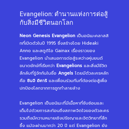
Evangelion: ตำนานแห่งการต่อสู้
กับสิ่งมีชีวิตนอกโลก
Neon Genesis Evangelion
เป็นอนิเมะคลาสสิ
กที่เปิดตัวในปี 1995 ซึ่งสร้างโดย Hideaki
Anno และสตูดิโอ Gainax เรื่องราวของ
Evangelion นำเสนอการต่อสู้ระหว่างหุ่นยนต์
ขนาดยักษ์ที่เรียกว่า
Evangelions
และสิ่งมีชีวิต
ลึกลับที่รู้จักกันในชื่อ
Angels
โดยมีตัวละครหลัก
คือ
ชินจิ อิคาริ
และเพื่อนร่วมทีมที่ต้องต่อสู้เพื่อ
ปกป้องโลกจากการถูกทำลายล้าง
Evangelion เป็นอนิเมะที่มีเนื้อหาที่ซับซ้อนและ
เต็มไปด้วยการสะท้อนถึงสภาพจิตใจของตัวละคร
รวมถึงมีความหมายเชิงปรัชญาและจิตวิทยาที่ลึก
ซึ้ง แม้จะผ่านมากว่า 20 ปี แต่ Evangelion ยัง