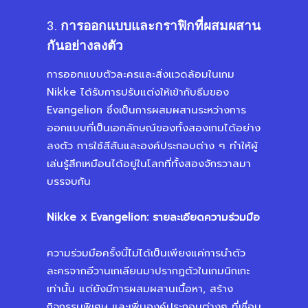
3.
การออกแบบและกราฟิกที่ผสมผสาน
กันอย่างลงตัว
การออกแบบตัวละครและสิ่งแวดล้อมในเกม
Nikke ได้รับการปรับแต่งให้เข้ากับธีมของ
Evangelion ซึ่งเป็นการผสมผสานระหว่างการ
ออกแบบที่เป็นเอกลักษณ์ของทั้งสองเกมได้อย่าง
ลงตัว การใช้สีสันและองค์ประกอบต่าง ๆ ทำให้ผู้
เล่นรู้สึกเหมือนได้อยู่ในโลกที่ทั้งสองจักรวาลมา
บรรจบกัน
Nikke x Evangelion: รายละเอียดความร่วมมือ
ความร่วมมือครั้งนี้ไม่ได้เป็นเพียงแค่การนำตัว
ละครจากอีวานเกเลียนมาปรากฏตัวในเกมนิกเกะ
เท่านั้น แต่ยังมีการผสมผสานเนื้อหา, สร้าง
กิจกรรมพิเศษ และเพิ่มองค์ประกอบต่างๆ ที่เชื่อม