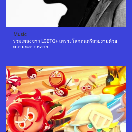
Music
รวมเพลงชาว LGBTQ+ เพราะโลกดนตรีสวยงามด้วย
ความหลากหลาย