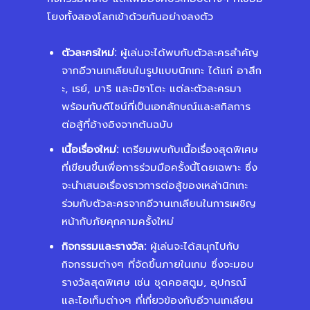
โยงทั้งสองโลกเข้าด้วยกันอย่างลงตัว
ตัวละครใหม่:
ผู้เล่นจะได้พบกับตัวละครสำคัญ
จากอีวานเกเลียนในรูปแบบนิกเกะ ได้แก่ อาสึก
ะ, เรย์, มาริ และมิซาโตะ แต่ละตัวละครมา
พร้อมกับดีไซน์ที่เป็นเอกลักษณ์และสกิลการ
ต่อสู้ที่อ้างอิงจากต้นฉบับ
เนื้อเรื่องใหม่:
เตรียมพบกับเนื้อเรื่องสุดพิเศษ
ที่เขียนขึ้นเพื่อการร่วมมือครั้งนี้โดยเฉพาะ ซึ่ง
จะนำเสนอเรื่องราวการต่อสู้ของเหล่านิกเกะ
ร่วมกับตัวละครจากอีวานเกเลียนในการเผชิญ
หน้ากับภัยคุกคามครั้งใหม่
กิจกรรมและรางวัล:
ผู้เล่นจะได้สนุกไปกับ
กิจกรรมต่างๆ ที่จัดขึ้นภายในเกม ซึ่งจะมอบ
รางวัลสุดพิเศษ เช่น ชุดคอสตูม, อุปกรณ์
และไอเท็มต่างๆ ที่เกี่ยวข้องกับอีวานเกเลียน