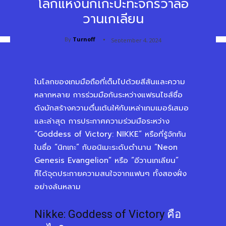
โลกแห่งนิกเกะปะทะจักรวาลอี
วานเกเลียน
By
Turnoff
September 4, 2024
ในโลกของเกมมือถือที่เต็มไปด้วยสีสันและความ
หลากหลาย การร่วมมือกันระหว่างแฟรนไชส์ชื่อ
ดังมักสร้างความตื่นเต้นให้กับเหล่าเกมเมอร์เสมอ
และล่าสุด การประกาศความร่วมมือระหว่าง
“Goddess of Victory: NIKKE” หรือที่รู้จักกัน
ในชื่อ “นิกเกะ” กับอนิเมะระดับตำนาน “Neon
Genesis Evangelion” หรือ “อีวานเกเลียน”
ก็ได้จุดประกายความสนใจจากแฟนๆ ทั้งสองฝั่ง
อย่างล้นหลาม
Nikke: Goddess of Victory
คือ