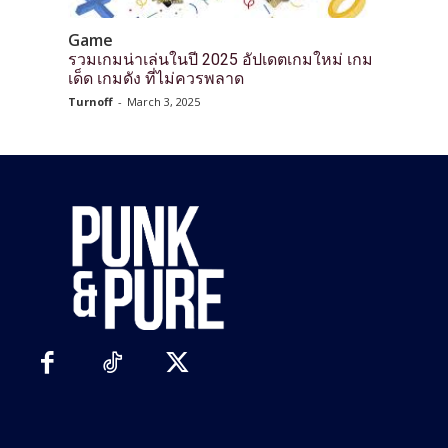
Game
รวมเกมน่าเล่นในปี 2025 อัปเดตเกมใหม่ เกม
เด็ด เกมดัง ที่ไม่ควรพลาด
Turnoff
-
March 3, 2025